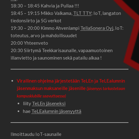
18:30 – 18:45 Kahvia ja Pullaa !!!
18:45 – 19:15 Mikko Valkama,
TLT TTY
; IoT, langaton
tiedonsiirto ja 5G verkot
19:30 – 20:00 Kimmo Ahvenlampi
TeliaSonera Oyj
, IoT:
toteutus, arvo ja mahdollisuudet
20:00 Yhteenveto
20:30 Siirtymä Teekkarisaunalle, vapaamuotoinen
illanvietto ja saunominen sekä patailu alkaa !
Virallinen ohjelma järjestetään TeLEn ja TeLEalumnin
jäsenmaksun maksaneille jäsenille
(jäsenyys tarkastetaan
kampusklubille saavuttaessa)
liity
TeLEn jäseneksi
hae
TeLEalumnin jäsenyyttä
Ilmoittaudu IoT-saunalle