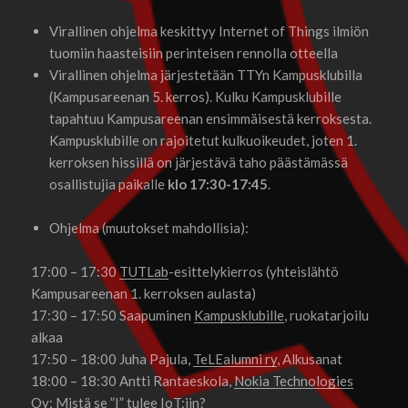
Virallinen ohjelma keskittyy Internet of Things ilmiön
tuomiin haasteisiin perinteisen rennolla otteella
Virallinen ohjelma järjestetään TTYn Kampusklubilla
(Kampusareenan 5. kerros). Kulku Kampusklubille
tapahtuu Kampusareenan ensimmäisestä kerroksesta.
Kampusklubille on rajoitetut kulkuoikeudet, joten 1.
kerroksen hissillä on järjestävä taho päästämässä
osallistujia paikalle
klo 17:30-17:45
.
Ohjelma (muutokset mahdollisia):
17:00 – 17:30
TUTLab
-esittelykierros (yhteislähtö
Kampusareenan 1. kerroksen aulasta)
17:30 – 17:50 Saapuminen
Kampusklubille
, ruokatarjoilu
alkaa
17:50 – 18:00 Juha Pajula,
TeLEalumni ry
, Alkusanat
18:00 – 18:30 Antti Rantaeskola,
Nokia Technologies
Oy
; Mistä se ”I” tulee IoT:iin?