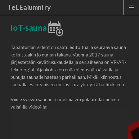
TeLEalumni ry
MENU
IoT-sauna
Tapahtuman videot on saatu editoitua ja seuraava sauna
kolkuttaakin jo nurkan takana. Vuonna 2017 sauna
järjestetään kevätlukukaudella ja sen aiheena on VR/AR-
teknologiat. Ajankohta on enää hienosäätöä vailla ja
puhujia saunalle haetaan parhaillaan. Mikäli kiinnostus
saunalla esiintymiseen heräsi, ota yhteyttä hallitukseen.
Viime syksyn saunan tunnelmia voi palautella mieleen
valmiilla videoilla: